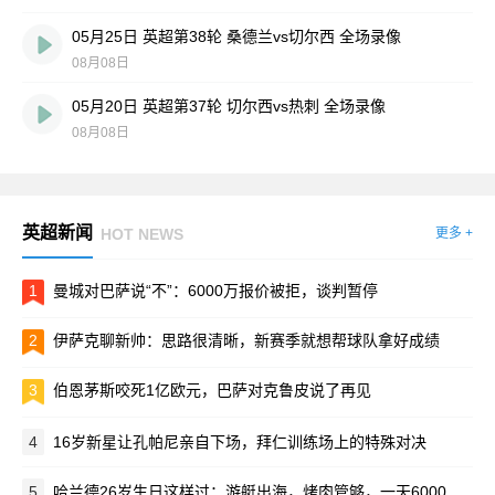
05月25日 英超第38轮 桑德兰vs切尔西 全场录像
08月08日
05月20日 英超第37轮 切尔西vs热刺 全场录像
08月08日
英超新闻
HOT NEWS
更多 +
1
曼城对巴萨说“不”：6000万报价被拒，谈判暂停
2
伊萨克聊新帅：思路很清晰，新赛季就想帮球队拿好成绩
3
伯恩茅斯咬死1亿欧元，巴萨对克鲁皮说了再见
4
16岁新星让孔帕尼亲自下场，拜仁训练场上的特殊对决
5
哈兰德26岁生日这样过：游艇出海，烤肉管够，一天6000卡路里！