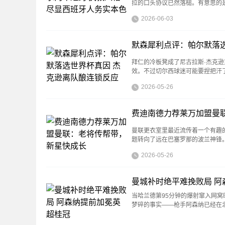
拉的口头协议已然落槌。有意思的
2026-06-03
默森犀利点评：帕尔默落
拜仁的冷板凳成了尼古拉斯·杰克
效。不过切尔西球迷可能要捏把汗
2026-05-26
费迪南德力荐莱万加盟曼
曼联更衣室里最近流传着一个有趣
题转向了远在巴塞罗那的波兰神锋
2026-05-26
曼城补时绝平难挽败局 阿
当哈兰德第95分钟的爆射窜入网窝
梦碎的事实——枪手阿森纳已经在