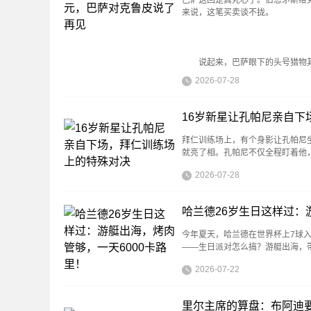
来说，这笔买卖谈不拢。
说起来，巴萨眼下的头号猎物其
2026-07-28
16岁新星让孔帕尼亲自下
拜仁训练场上，有个身影让孔帕尼坐
就亮了相。孔帕尼不仅全程盯着他
2026-07-28
哈兰德26岁生日这样过：
今年夏天，哈兰德在世界杯上7球
——生日派对怎么搞？游艇出海，
2026-07-22
里尔主席的算盘：布阿迪