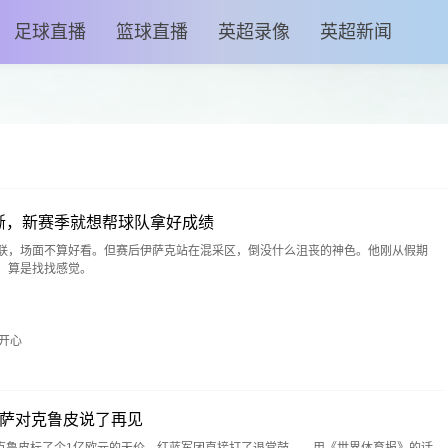
足球直播
篮球直播
英超录像
英超新闻
晰，新赛季就想帮球队拿好成绩
兹联，场面不算好看。但赛后伊萨克站在混采区，倒没什么沮丧的神色。他刚从假期
，算是找找感觉。
开心
巴萨对克鲁皮说了再见
克鲁皮标了个1亿欧元的天价，红蓝军团直接打了退堂鼓——用《世界体育报》的话