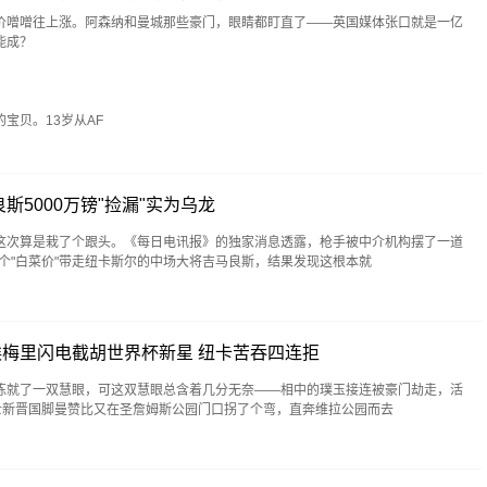
价噌噌往上涨。阿森纳和曼城那些豪门，眼睛都盯直了——英国媒体张口就是一亿
能成？
贝。13岁从AF
5000万镑"捡漏"实为乌龙
这次算是栽了个跟头。《每日电讯报》的独家消息透露，枪手被中介机构摆了一道
这个"白菜价"带走纽卡斯尔的中场大将吉马良斯，结果发现这根本就
埃梅里闪电截胡世界杯新星 纽卡苦吞四连拒
练就了一双慧眼，可这双慧眼总含着几分无奈——相中的璞玉接连被豪门劫走，活
瑞士新晋国脚曼赞比又在圣詹姆斯公园门口拐了个弯，直奔维拉公园而去