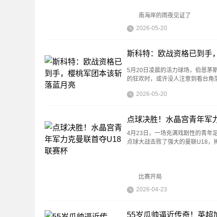
南海岸的雨夜见证了
2026-05-20
斯科特：欧战资格已到手
5月20日凌晨的活力球场，伯恩茅
的狂欢时，或许没人注意到看台角
2026-05-20
点球决胜！水晶宫青年军力
4月23日，一场充满戏剧性的青年
点球大战击败了强大的曼联U18，
比赛开局
2026-04-23
55岁瓜帅逼近传奇！英超