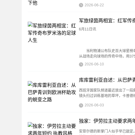
2026-06-22
军旅绿茵两相宜：红军传
6月11日讯
当利物浦公布队史百大球星榜单时
从战场走向球场的传奇中场，用37
2026-06-10
库库雷利亚自述：从巴萨
西班牙国家队频道最近放出了一段
镜头扫过训练基地的草坪，卡普德
2026-06-03
独家：伊劳拉主动要求两
安菲尔德的新掌门人似乎早已敲定。T