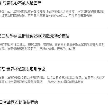
 马竞铁心不放人给巴萨
绑在一起，这位阿根廷射手在马竞的日子似乎进入了倒计时。诺坎普的高层们把他
对红蓝军团暗送秋波。可马竞主席塞雷佐的办公桌上，至今还摆着那沓被
三队争夺 兰斯标价2500万欧元待价而沽
6岁的日本球员身上。BBC透露，埃弗顿、富勒姆和伯恩茅斯三家俱乐部都对兰斯
趣。法甲俱乐部显然清楚手中王牌的价值，开出的2150万
联 世界杯低迷表现引争议
官战，三狮军团2-0的比分看似轻松，但场上的故事远比比分复杂。图赫尔大刀阔斧
厚望的拉什福德取代戈登首发登场——这位28岁的曼联前锋本该在
1日客战西乙劲旅赫罗纳