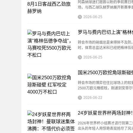
阿森纳球迷们翘首以盼的季前赛日
场，与西乙球队赫罗纳展开新赛季
2026-06-25
罗马与费内巴切上演"格林
转会市场的硝烟总是来得猝不及防
时，体育总监达米科已经把格林伍
2026-06-25
国米2500万欧挖角琼斯碰
转会市场的博弈往往比球场上的较量更
2500万欧元橄榄枝，刚递到安菲
2026-06-22
24岁妖星世界杯两场封
2026年世界杯小组赛才进行到第
出头的年轻人用惊艳表现抢尽了风