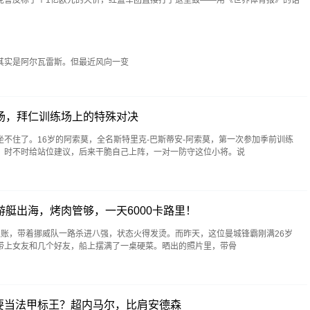
实是阿尔瓦雷斯。但最近风向一变
场，拜仁训练场上的特殊对决
不住了。16岁的阿索莫，全名斯特里克-巴斯蒂安-阿索莫，第一次参加季前训练
，时不时给站位建议，后来干脆自己上阵，一对一防守这位小将。说
游艇出海，烤肉管够，一天6000卡路里！
入账，带着挪威队一路杀进八强，状态火得发烫。而昨天，这位曼城锋霸刚满26岁
带上女友和几个好友，船上摆满了一桌硬菜。晒出的照片里，带骨
要当法甲标王？超内马尔，比肩安德森