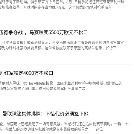
程终于有了新动向。俱乐部官方今日宣布，8月1日枪手将远征西班牙蒙蒂利维球
首场热身较量。开球时间定在当地晚间8点，这个熟悉的场地对枪手而言
伍德争夺战"，马赛咬死5500万欧元不松口
。《罗马体育报》最新消息显示，当罗马俱乐部正忙着处理球员续约与出售事宜
德列为锋线补强的首要目标。这位曾被曼联寄予厚望的英格兰射手，如今正
壁 红军咬定4000万不松口
耐人寻味。据The Athletic披露，国际米兰对利物浦中场柯蒂斯·琼斯抛出的
尔德办公室就吃了闭门羹。这已经是蓝黑军团今夏第二次
神！曼联球迷集体沸腾：不惜代价必须签下他
二轮，绿茵场上已经掀起了一场青春风暴。当老将们还在适应比赛节奏时，一群二十
头。荷兰队的24岁边锋萨默维尔就是其中最耀眼的新星之一，这位