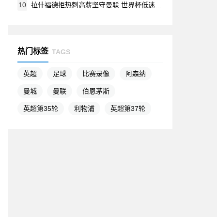
10
拉什福德拒热刺高薪坚守曼联 世界杯低迷表现引争议
热门标签
TAGS
英超
足球
比赛录像
阿森纳
曼城
曼联
伯恩茅斯
英超第35轮
利物浦
英超第37轮