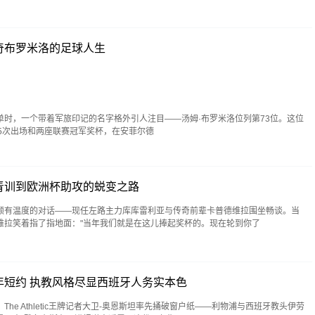
奇布罗米洛的足球人生
，一个带着军旅印记的名字格外引人注目——汤姆·布罗米洛位列第73位。这位
5次出场和两座联赛冠军奖杯，在安菲尔德
青训到欧洲杯助攻的蜕变之路
颇有温度的对话——现任左路主力库库雷利亚与传奇前辈卡普德维拉围坐畅谈。当
维拉笑着指了指地面："当年我们就是在这儿捧起奖杯的。现在轮到你了
年短约 执教风格尽显西班牙人务实本色
he Athletic王牌记者大卫-奥恩斯坦率先捅破窗户纸——利物浦与西班牙教头伊劳