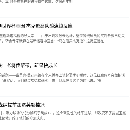
是，本-雅各布斯在跟进报道中透露，这份两年期
选世界杯真因 杰克逊离队酿连锁反应
逊重返斯坦福桥的导火索——由于出场次数未达标，这位锋线球员的买断条款自动失
了，转会专家默森在最新播客中直言："现在甩卖杰克逊？这简直是在
联：老将传帮带，新星快成长
的话题——当里奥·费迪南德在个人播客上谈起夏季引援时，这位红魔传奇突然把话
。"说实话，我们错过埃德松确实可惜，但现在谈这个为时已晚。"费
森纳提前加冕英超桂冠
时，活力球场的记分牌终于跳成1-1。这个戏剧性的绝平进球，却改变不了曼城卫冕
北伦敦开始了他们的夺冠庆典。