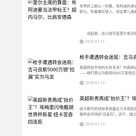
世界杯上那么一折腾，布阿迪的身
欧元，听着确实唬人，但这事儿真
说起来，这小孩可是里尔青训的宝
2026-07-17
枪手遭遇转会迷局：吉马良斯
英超转会市场的水有多深？阿森纳
——他们原以为能用5000万英镑
2026-07-13
英超新贵再成"抬价王"？
纽卡斯尔的球探系统最近几年倒是
像转会市场的"试金石"。这不，
2026-07-13