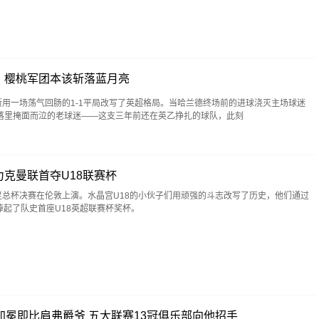
，樱桃军团本该斩落蓝月亮
斯用一场荡气回肠的1-1平局改写了英超格局。当哈兰德终场前的进球浇灭主场球迷
落里掩面而泣的老球迷——这支三年前还在英乙挣扎的球队，此刻
克曼联首夺U18联赛杯
足总杯决赛在伦敦上演。水晶宫U18的小伙子们用顽强的斗志改写了历史，他们通过
捧起了队史首座U18英超联赛杯奖杯。
加冕即比肩弗爵爷 五大联赛13冠俱乐部向他招手