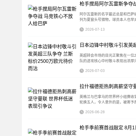
枪手搅局阿尔瓦雷斯争夺战
阿尔瓦雷斯的名字最近总是和巴萨
列为夏窗头号猎物，球员本人也早
2026-07-13
日本边锋中村敬斗引发英超
英超转会市场的目光正聚焦在一位2
队的进攻核心中村敬斗表现出浓厚兴
2026-07-03
拉什福德拒热刺高薪坚守曼
英格兰与巴拿马的世界杯小组赛收
轮换五人，令人意外的是，被寄予
2026-06-28
枪手季前赛首战敲定 8月