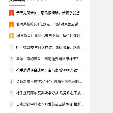
1
伊萨克聊新帅：思路很清晰，新赛季就想帮球队拿好成绩
2
伯恩茅斯咬死1亿欧元，巴萨对克鲁皮说了再见
3
16岁新星让孔帕尼亲自下场，拜仁训练场上的特殊对决
4
哈兰德26岁生日这样过：游艇出海，烤肉管够，一天6000卡路里！
5
里尔主席的算盘：布阿迪要当法甲标王？超内马尔，比肩安德森
6
枪手遭遇转会迷局：吉马良斯5000万镑"捡漏"实为乌龙
7
英超新贵再成"抬价王"？埃梅里闪电截胡世界杯新星 纽卡苦吞四连拒
8
枪手搅局阿尔瓦雷斯争夺战 马竞铁心不放人给巴萨
9
日本边锋中村敬斗引发英超三队争夺 兰斯标价2500万欧元待价而沽