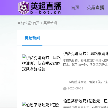
首页
英超直播
当前位置:
首页
>
英超新闻
英超新闻
伊萨克聊新帅：思路很清
季前热身赛，利物浦2比4输给利
回来，踢了45分钟，活动活动筋骨
聊起重返赛场，他笑了笑，“挺
2026-08-03
伯恩茅斯咬死1亿欧元，
巴萨这回是真死心了。伯恩茅斯给