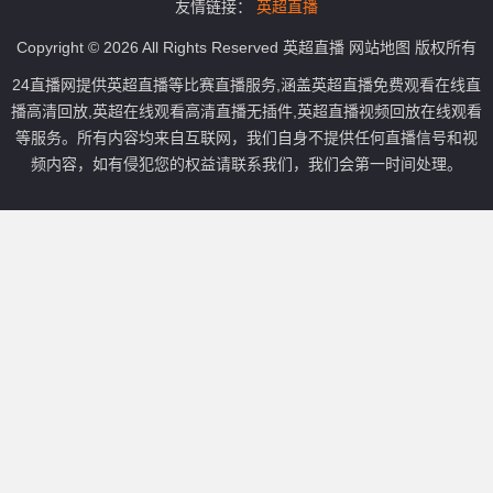
友情链接：
英超直播
Copyright © 2026 All Rights Reserved
英超直播
网站地图
版权所有
24直播网提供英超直播等比赛直播服务,涵盖英超直播免费观看在线直
播高清回放,英超在线观看高清直播无插件,英超直播视频回放在线观看
等服务。所有内容均来自互联网，我们自身不提供任何直播信号和视
频内容，如有侵犯您的权益请联系我们，我们会第一时间处理。