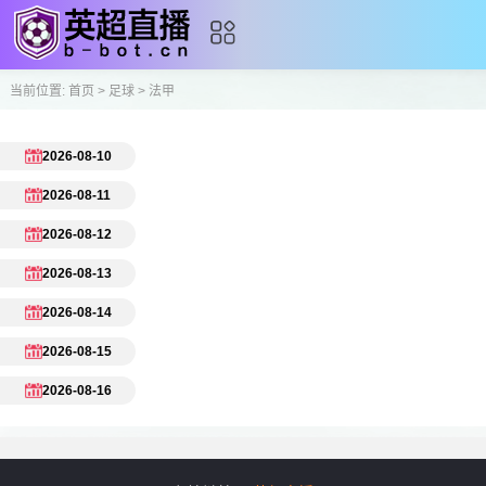
当前位置:
首页
>
足球
>
法甲
2026-08-10
2026-08-11
2026-08-12
2026-08-13
2026-08-14
2026-08-15
2026-08-16