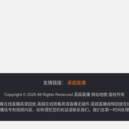
友情链接：
英超直播
Copyright © 2026 All Rights Reserved
英超直播
网站地图
版权所有
观看在线直播高清回放,英超在线观看高清直播无插件,英超直播视频回放
播信号和视频内容，如有侵犯您的权益请联系我们，我们会第一时间处理