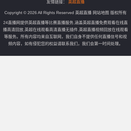
友情链接：
英超直播
Copyright © 2026 All Rights Reserved
英超直播
网站地图
版权所有
24直播网提供英超直播等比赛直播服务,涵盖英超直播免费观看在线直
播高清回放,英超在线观看高清直播无插件,英超直播视频回放在线观看
等服务。所有内容均来自互联网，我们自身不提供任何直播信号和视
频内容，如有侵犯您的权益请联系我们，我们会第一时间处理。