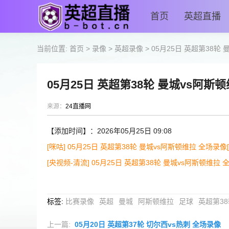
首页
英超直播
当前位置:
首页
>
录像
>
英超录像
>
05月25日 英超第38轮
05月25日 英超第38轮 曼城vs阿斯
来源：
24直播网
【添加时间】：2026年05月25日 09:08
[咪咕] 05月25日 英超第38轮 曼城vs阿斯顿维拉 全场录像
[央视频-清流] 05月25日 英超第38轮 曼城vs阿斯顿维拉 
标签
:
比赛录像
英超
曼城
阿斯顿维拉
足球
英超第38
上一篇:
05月20日 英超第37轮 切尔西vs热刺 全场录像