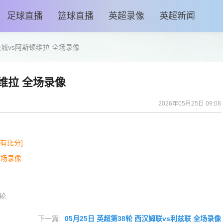
足球直播
篮球直播
英超录像
英超新闻
 曼城vs阿斯顿维拉 全场录像
顿维拉 全场录像
2026年05月25日 09:08
[有比分]
全场录像
轮
下一篇:
05月25日 英超第38轮 西汉姆联vs利兹联 全场录像