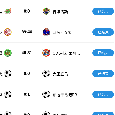
0:0
已结束
里
肯塔洛斯
89:46
已结束
篮
蔚蓝红女篮
46:31
已结束
霆
CDS孔斯蒂图西
翁
0:0
已结束
奥
克里丘马
0:1
已结束
马
布拉干蒂诺RB