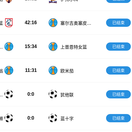
42:16
已结束
篮
塞尔吉奥塞皮女
篮
15:34
已结束
基
上普恩特女篮
11:31
已结束
翁
欧米茄
0:0
已结束
足
犹他联
0:0
已结束
狮
蓝十字