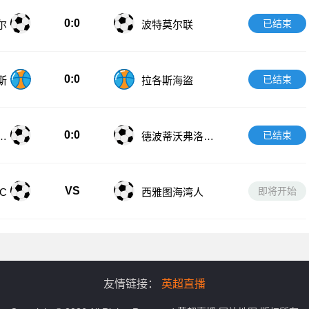
0:0
已结束
尔
波特莫尔联
0:0
已结束
斯
拉各斯海盜
0:0
已结束
俱
德波蒂沃弗洛雷
斯
VS
即将开始
C
西雅图海湾人
友情链接：
英超直播