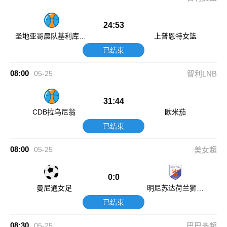
24:53
圣地亚哥晨队基利库拉
上普恩特女篮
女篮
已结束
08:00
05-25
智利LNB
31:44
CDB拉乌尼翁
欧米茄
已结束
08:00
05-25
美女超
0:0
曼尼通女足
明尼苏达荷兰狮女
足
已结束
08:30
05-25
巴巴多超