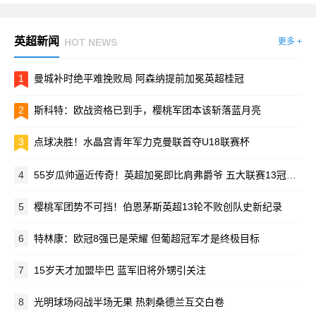
英超新闻
HOT NEWS
更多 +
1
曼城补时绝平难挽败局 阿森纳提前加冕英超桂冠
2
斯科特：欧战资格已到手，樱桃军团本该斩落蓝月亮
3
点球决胜！水晶宫青年军力克曼联首夺U18联赛杯
4
55岁瓜帅逼近传奇！英超加冕即比肩弗爵爷 五大联赛13冠俱乐部向他招手
5
樱桃军团势不可挡！伯恩茅斯英超13轮不败创队史新纪录
6
特林康：欧冠8强已是荣耀 但葡超冠军才是终极目标
7
15岁天才加盟毕巴 蓝军旧将外甥引关注
8
光明球场闷战半场无果 热刺桑德兰互交白卷