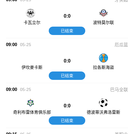
0:0
卡瓦立尔
波特莫尔联
已结束
09:00
05-25
厄瓜篮
0:0
伊坎麥卡斯
拉各斯海盜
已结束
09:00
05-25
巴马全联
0:0
奇利布雷体育俱乐部
德波蒂沃弗洛雷斯
已结束