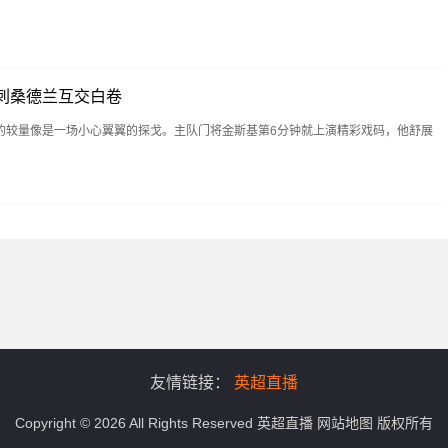
刺桑德兰互交白卷
的较量像是一场小心翼翼的探戈。主队门将金斯基第6分钟就上演精彩戏码，他舒展
友情链接：
英超直播
Copyright © 2026 All Rights Reserved
英超直播
网站地图
版权所有