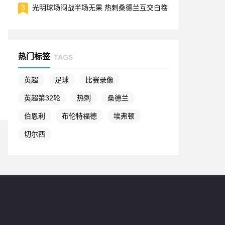
3
光明球场闷战半场无果 热刺桑德兰互交白卷
热门标签
TAGS
英超
足球
比赛录像
英超第32轮
热刺
桑德兰
伯恩利
布伦特福德
埃弗顿
切尔西