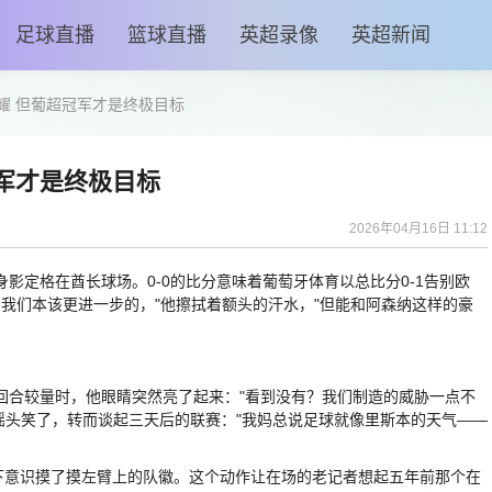
足球直播
篮球直播
英超录像
英超新闻
耀 但葡超冠军才是终极目标
军才是终极目标
2026年04月16日 11:12
影定格在酋长球场。0-0的比分意味着葡萄牙体育以总比分0-1告别欧
，我们本该更进一步的，"他擦拭着额头的汗水，"但能和阿森纳这样的豪
合较量时，他眼睛突然亮了起来："看到没有？我们制造的威胁一点不
摇摇头笑了，转而谈起三天后的联赛："我妈总说足球就像里斯本的天气——
意识摸了摸左臂上的队徽。这个动作让在场的老记者想起五年前那个在