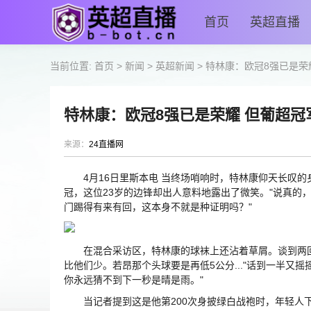
首页
英超直播
当前位置:
首页
>
新闻
>
英超新闻
>
特林康：欧冠8强已是荣
特林康：欧冠8强已是荣耀 但葡超冠
来源：
24直播网
4月16日里斯本电 当终场哨响时，特林康仰天长叹的身
冠，这位23岁的边锋却出人意料地露出了微笑。"说真的
门踢得有来有回，这本身不就是种证明吗？"
在混合采访区，特林康的球袜上还沾着草屑。谈到两回
比他们少。若昂那个头球要是再低5公分..."话到一半又
你永远猜不到下一秒是晴是雨。"
当记者提到这是他第200次身披绿白战袍时，年轻人下