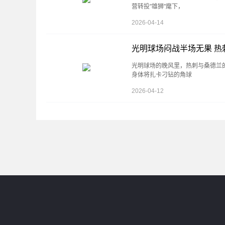
营转投"雄狮"麾下，
2026-04-14
光明球场闷战半场无果 热
光明球场的晚风里，热刺与桑德兰
身体将扎卡刁钻的角球
2026-04-12