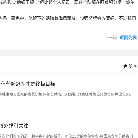
成首秀..."他顿了顿，"但比起个人纪录，现在全队都在盯着积分榜。波尔
。暮色中，他留下的话随着海风飘散："8强奖牌会收藏好，不过我们
下一篇:
返回列表
更多 >
 但葡超冠军才是终极目标
特林康仰天长叹的身影定格在酋长球场。0-0的比分意味着葡萄牙体育以总比分0-1
旧将外甥引关注
这次他们签下的是一颗冉冉升起的新星。年仅15岁的塞尔希奥-努因从奥萨苏纳青训