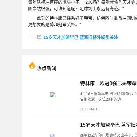
青年队横冲直撞的毛头小子。"200场？感觉就像昨天才完
图当然很强，可谁知道呢？足球场上永远有奇迹。"
此刻的特林康已经系好了鞋带，仿佛随时准备冲回训练场
更想要的是葡超冠军奖杯。"
上一篇:
15岁天才加盟毕巴 蓝军旧将外甥引关注
热点新闻
特林康：欧冠8强已是荣耀
4月16日里斯本电 当终场哨响时，
告别欧冠，这位23岁的边
2026-04-16
15岁天才加盟毕巴 蓝军
西甲劲旅毕尔巴鄂竞技又出手了，