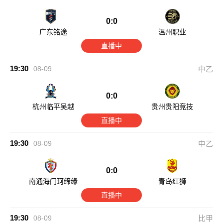
0:0
广东铭途
温州职业
直播中
19:30
08-09
中乙
0:0
杭州临平吴越
贵州贵阳竞技
直播中
19:30
08-09
中乙
0:0
南通海门珂缔缘
青岛红狮
直播中
19:30
08-09
比甲