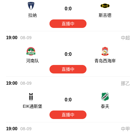
0:0
拉纳
斯吉德
直播中
19:00
08-09
中超
0:0
河南队
青岛西海岸
直播中
19:00
08-09
挪乙
0:0
EIK通斯堡
泰夫
直播中
19:00
08-09
中甲