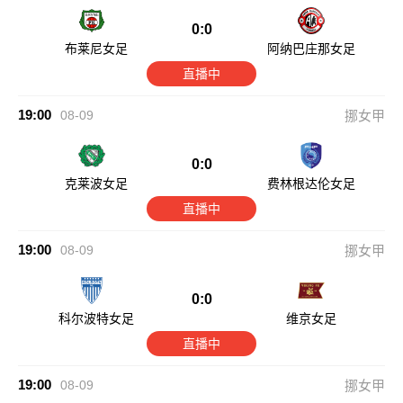
0:0
布莱尼女足
阿纳巴庄那女足
直播中
19:00
08-09
挪女甲
0:0
克莱波女足
费林根达伦女足
直播中
19:00
08-09
挪女甲
0:0
科尔波特女足
维京女足
直播中
19:00
08-09
挪女甲