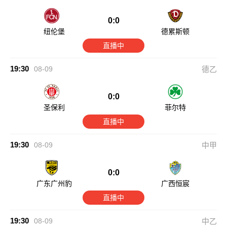
0:0
纽伦堡
德累斯顿
直播中
19:30
08-09
德乙
0:0
圣保利
菲尔特
直播中
19:30
08-09
中甲
0:0
广东广州豹
广西恒宸
直播中
19:30
08-09
中乙