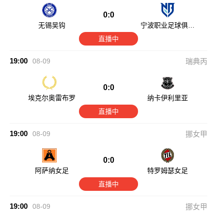
0:0
无锡吴钩
宁波职业足球俱乐
部
直播中
19:00
08-09
瑞典丙
0:0
埃克尔奥雷布罗
纳卡伊利里亚
直播中
19:00
08-09
挪女甲
0:0
阿萨纳女足
特罗姆瑟女足
直播中
19:00
08-09
挪女甲