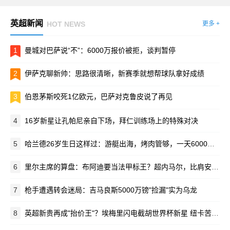
英超新闻
HOT NEWS
更多 +
1
曼城对巴萨说“不”：6000万报价被拒，谈判暂停
2
伊萨克聊新帅：思路很清晰，新赛季就想帮球队拿好成绩
3
伯恩茅斯咬死1亿欧元，巴萨对克鲁皮说了再见
4
16岁新星让孔帕尼亲自下场，拜仁训练场上的特殊对决
5
哈兰德26岁生日这样过：游艇出海，烤肉管够，一天6000卡路里！
6
里尔主席的算盘：布阿迪要当法甲标王？超内马尔，比肩安德森
7
枪手遭遇转会迷局：吉马良斯5000万镑"捡漏"实为乌龙
8
英超新贵再成"抬价王"？埃梅里闪电截胡世界杯新星 纽卡苦吞四连拒