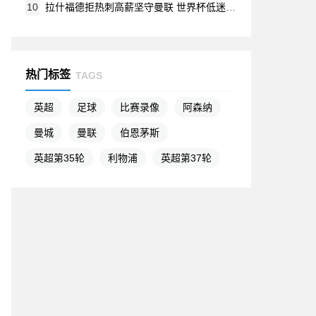
10
拉什福德拒热刺高薪坚守曼联 世界杯低迷表现引争议
热门标签
TAGS
英超
足球
比赛录像
阿森纳
曼城
曼联
伯恩茅斯
英超第35轮
利物浦
英超第37轮