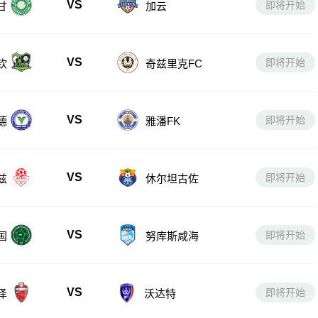
VS
即将开始
甘
加云
VS
即将开始
钦
奇兹里克FC
VS
即将开始
德
雅潘FK
VS
即将开始
兹
休尔坦古佐
VS
即将开始
国
努库斯咸海
VS
即将开始
沃达特
泽