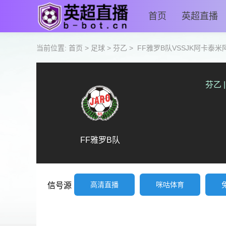
首页
英超直播
当前位置:
首页
>
足球
>
芬乙
>
FF雅罗B队VSSJK阿卡泰米
芬乙
|
FF雅罗B队
高清直播
咪咕体育
信号源