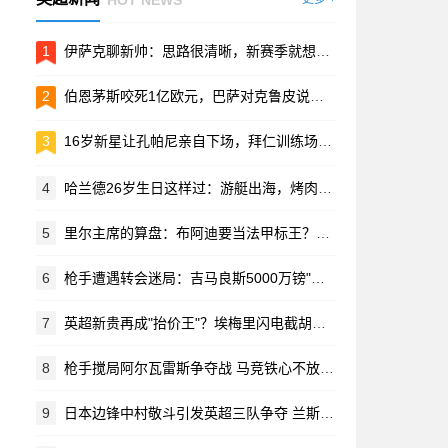
1
伊萨克聊新帅：思路很清晰，新赛季就想帮球队拿好成绩
2
伯恩茅斯咬死1亿欧元，巴萨对克鲁皮说了再见
3
16岁新星让孔帕尼亲自下场，拜仁训练场上的特殊对决
4
哈兰德26岁生日这样过：游艇出海，烤肉管够，一天6000卡路里！
5
里尔主席的算盘：布阿迪要当法甲标王？超内马尔，比肩安德森
6
枪手遭遇转会迷局：吉马良斯5000万镑"捡漏"实为乌龙
7
英超新贵再成"抬价王"？埃梅里闪电截胡世界杯新星 纽卡苦吞四连拒
8
枪手搅局阿尔瓦雷斯争夺战 马竞铁心不放人给巴萨
9
日本边锋中村敬斗引发英超三队争夺 兰斯标价2500万欧元待价而沽