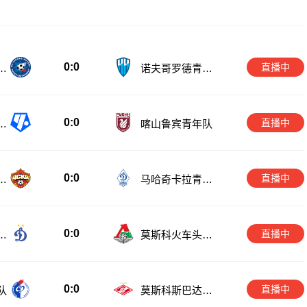
0:0
直播中
青
诺夫哥罗德青年
队
0:0
直播中
诺
喀山鲁宾青年队
0:0
直播中
军
马哈奇卡拉青年
队
0:0
直播中
青
莫斯科火车头青
年队
0:0
直播中
队
莫斯科斯巴达青
年队