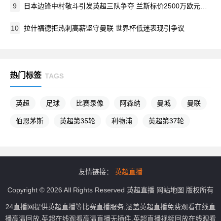
9
日本边锋中村敬斗引发英超三队争夺 兰斯标价2500万欧元待价而沽
10
拉什福德拒热刺高薪坚守曼联 世界杯低迷表现引争议
热门标签
TAGS
英超
足球
比赛录像
阿森纳
曼城
曼联
伯恩茅斯
英超第35轮
利物浦
英超第37轮
友情链接：
英超直播
Copyright © 2026 All Rights Reserved
英超直播
网站地图
版权所有
24直播网提供英超直播等比赛直播服务,涵盖英超直播免费观看在线直
播高清回放,英超在线观看高清直播无插件,英超直播视频回放在线观看