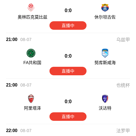
0:0
奥林匹克莫比兹
休尔坦古佐
直播中
21:00
08-07
乌兹甲
0:0
FA共和国
努库斯咸海
直播中
21:00
08-07
也统杯
0:0
阿里塔泽
沃达特
直播中
22:00
08-07
法罗甲