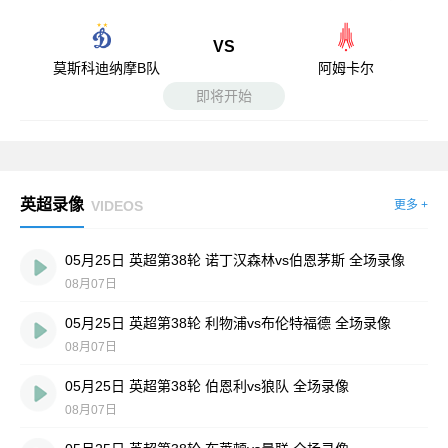
VS
莫斯科迪纳摩B队
阿姆卡尔
即将开始
英超录像
VIDEOS
更多 +
05月25日 英超第38轮 诺丁汉森林vs伯恩茅斯 全场录像
08月07日
05月25日 英超第38轮 利物浦vs布伦特福德 全场录像
08月07日
05月25日 英超第38轮 伯恩利vs狼队 全场录像
08月07日