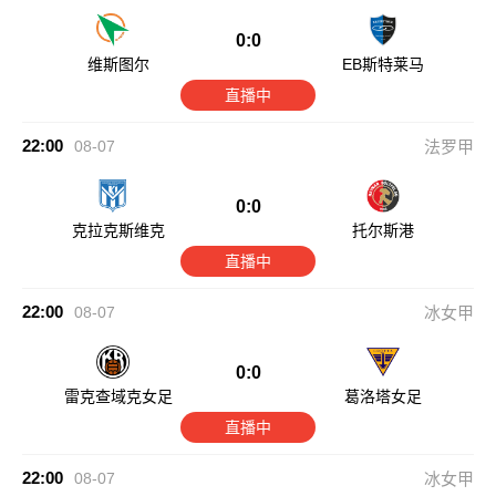
0:0
维斯图尔
EB斯特莱马
直播中
22:00
08-07
法罗甲
0:0
克拉克斯维克
托尔斯港
直播中
22:00
08-07
冰女甲
0:0
雷克查域克女足
葛洛塔女足
直播中
22:00
08-07
冰女甲