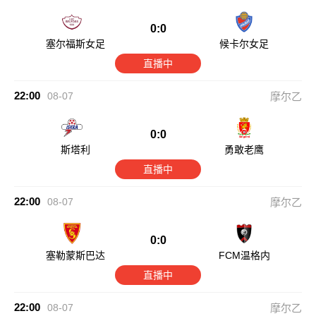
0:0
塞尔福斯女足
候卡尔女足
直播中
22:00
08-07
摩尔乙
0:0
斯塔利
勇敢老鹰
直播中
22:00
08-07
摩尔乙
0:0
塞勒蒙斯巴达
FCM温格内
直播中
22:00
08-07
摩尔乙