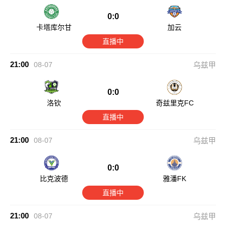
0:0
卡塔库尔甘
加云
直播中
21:00
08-07
乌兹甲
0:0
洛钦
奇兹里克FC
直播中
21:00
08-07
乌兹甲
0:0
比克波德
雅潘FK
直播中
21:00
08-07
乌兹甲