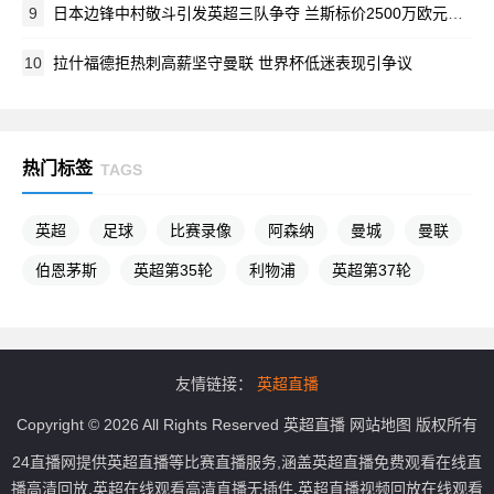
9
日本边锋中村敬斗引发英超三队争夺 兰斯标价2500万欧元待价而沽
10
拉什福德拒热刺高薪坚守曼联 世界杯低迷表现引争议
热门标签
TAGS
英超
足球
比赛录像
阿森纳
曼城
曼联
伯恩茅斯
英超第35轮
利物浦
英超第37轮
友情链接：
英超直播
Copyright © 2026 All Rights Reserved
英超直播
网站地图
版权所有
24直播网提供英超直播等比赛直播服务,涵盖英超直播免费观看在线直
播高清回放,英超在线观看高清直播无插件,英超直播视频回放在线观看