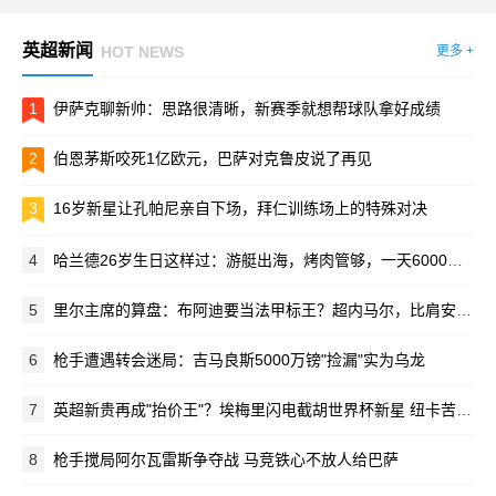
英超新闻
HOT NEWS
更多 +
1
伊萨克聊新帅：思路很清晰，新赛季就想帮球队拿好成绩
2
伯恩茅斯咬死1亿欧元，巴萨对克鲁皮说了再见
3
16岁新星让孔帕尼亲自下场，拜仁训练场上的特殊对决
4
哈兰德26岁生日这样过：游艇出海，烤肉管够，一天6000卡路里！
5
里尔主席的算盘：布阿迪要当法甲标王？超内马尔，比肩安德森
6
枪手遭遇转会迷局：吉马良斯5000万镑"捡漏"实为乌龙
7
英超新贵再成"抬价王"？埃梅里闪电截胡世界杯新星 纽卡苦吞四连拒
8
枪手搅局阿尔瓦雷斯争夺战 马竞铁心不放人给巴萨