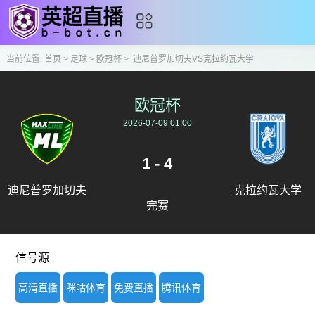
当前位置:
首页
>
足球
>
欧冠杯
>
迪尼普罗加切夫VS克拉约瓦大学
欧冠杯
2026-07-09 01:00
1 - 4
迪尼普罗加切夫
克拉约瓦大学
完赛
信号源
高清直播
咪咕体育
免费直播
腾讯体育