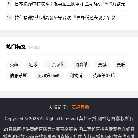
9
日本边锋中村敬斗引发英超三队争夺 兰斯标价2500万欧元待价而沽
10
拉什福德拒热刺高薪坚守曼联 世界杯低迷表现引争议
热门标签
TAGS
英超
足球
比赛录像
阿森纳
曼城
曼联
伯恩茅斯
英超第35轮
利物浦
英超第37轮
友情链接：
英超直播
Copyright © 2026 All Rights Reserved
英超直播
网站地图
版权所有
24直播网提供英超直播等比赛直播服务,涵盖英超直播免费观看在线直
播高清回放,英超在线观看高清直播无插件,英超直播视频回放在线观看