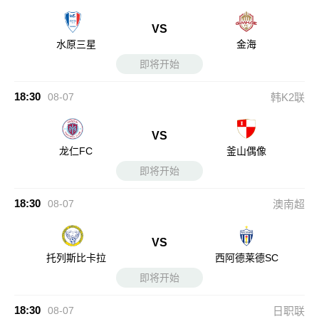
VS
水原三星
金海
即将开始
18:30
08-07
韩K2联
VS
龙仁FC
釜山偶像
即将开始
18:30
08-07
澳南超
VS
托列斯比卡拉
西阿德莱德SC
即将开始
18:30
08-07
日职联