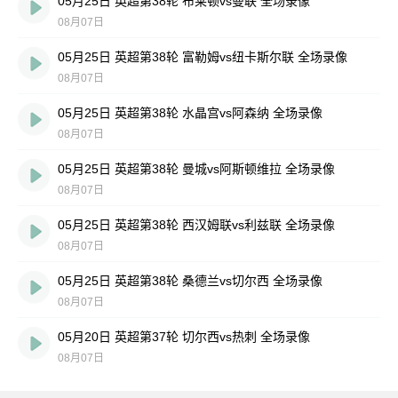
05月25日 英超第38轮 布莱顿vs曼联 全场录像
08月07日
05月25日 英超第38轮 富勒姆vs纽卡斯尔联 全场录像
08月07日
05月25日 英超第38轮 水晶宫vs阿森纳 全场录像
08月07日
05月25日 英超第38轮 曼城vs阿斯顿维拉 全场录像
08月07日
05月25日 英超第38轮 西汉姆联vs利兹联 全场录像
08月07日
05月25日 英超第38轮 桑德兰vs切尔西 全场录像
08月07日
05月20日 英超第37轮 切尔西vs热刺 全场录像
08月07日