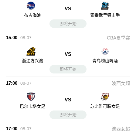
VS
布吉海浪
素攀武里狙击手
即将开始
15:00
08-07
CBA夏季赛
VS
浙江方兴渡
青岛崂山啤酒
即将开始
17:00
08-07
澳西女超
VS
巴尔卡塔女足
苏比雅可联女足
即将开始
17:00
08-07
澳西女超