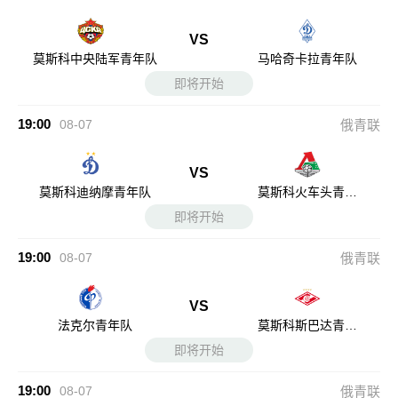
VS
莫斯科中央陆军青年队
马哈奇卡拉青年队
即将开始
19:00
08-07
俄青联
VS
莫斯科迪纳摩青年队
莫斯科火车头青年
队
即将开始
19:00
08-07
俄青联
VS
法克尔青年队
莫斯科斯巴达青年
队
即将开始
19:00
08-07
俄青联