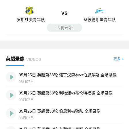
VS
罗斯杜夫青年队
圣彼德斯堡青年队
即将开始
英超录像
VIDEOS
更多 +
05月25日 英超第38轮 诺丁汉森林vs伯恩茅斯 全场录像
08月07日
05月25日 英超第38轮 利物浦vs布伦特福德 全场录像
08月07日
05月25日 英超第38轮 伯恩利vs狼队 全场录像
08月07日