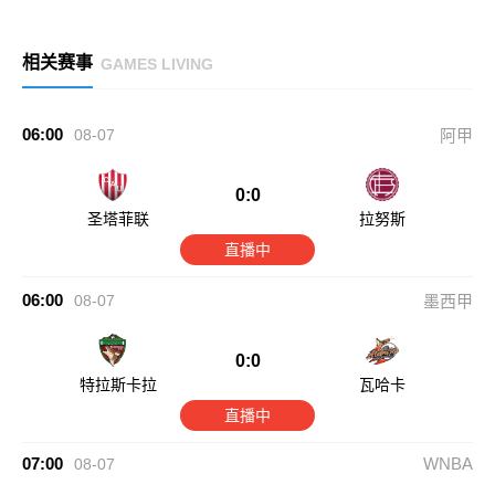
相关赛事
GAMES LIVING
06:00
08-07
阿甲
0:0
圣塔菲联
拉努斯
直播中
06:00
08-07
墨西甲
0:0
特拉斯卡拉
瓦哈卡
直播中
07:00
WNBA
08-07