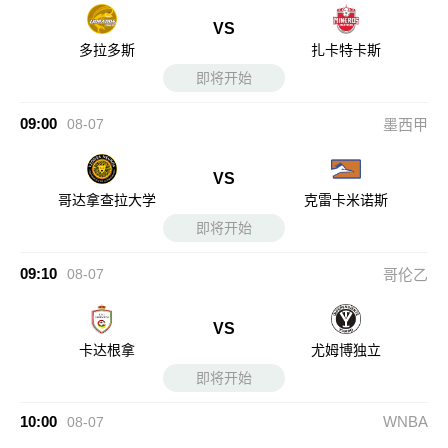
VS
多拉多斯
扎卡特卡斯
即将开始
09:00
08-07
墨西甲
VS
哥达拿查拉大学
克雷卡米诺斯
即将开始
09:10
08-07
哥伦乙
VS
卡达根拿
尤姆博独立
即将开始
10:00
WNBA
08-07