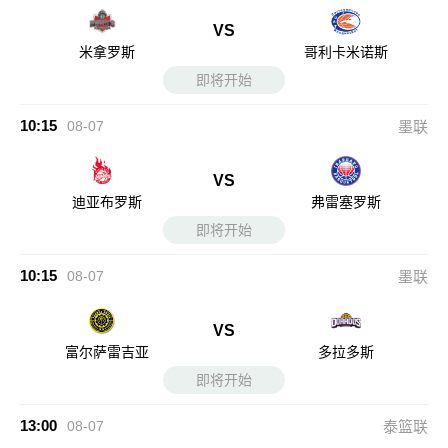
VS
米拿罗斯
哥利卡米诺斯
即将开始
10:15
08-07
墨联
VS
迪亚布罗斯
弗雷塞罗斯
即将开始
10:15
08-07
墨联
VS
富尔萨雷吉亚
多拉多斯
即将开始
13:00
08-07
泰篮联