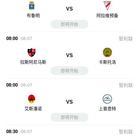
VS
布鲁明
阿拉维预备
即将开始
08:00
08-07
智利联
VS
拉斯阿尼马斯
卡斯托洛
即将开始
08:00
08-07
智利联
VS
艾斯潘诺
上普恩特
即将开始
08:30
08-07
智利联