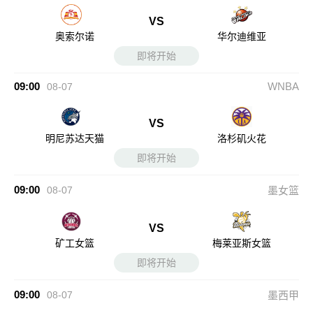
VS
奥索尔诺
华尔迪维亚
即将开始
09:00
WNBA
08-07
VS
明尼苏达天猫
洛杉矶火花
即将开始
09:00
08-07
墨女篮
VS
矿工女篮
梅莱亚斯女篮
即将开始
09:00
08-07
墨西甲