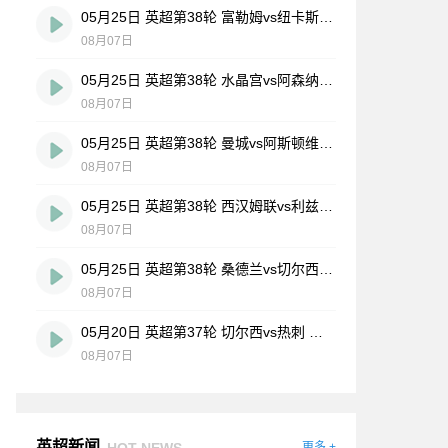
05月25日 英超第38轮 富勒姆vs纽卡斯尔联 全场录像
08月07日
05月25日 英超第38轮 水晶宫vs阿森纳 全场录像
08月07日
05月25日 英超第38轮 曼城vs阿斯顿维拉 全场录像
08月07日
05月25日 英超第38轮 西汉姆联vs利兹联 全场录像
08月07日
05月25日 英超第38轮 桑德兰vs切尔西 全场录像
08月07日
05月20日 英超第37轮 切尔西vs热刺 全场录像
08月07日
英超新闻
HOT NEWS
更多 +