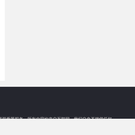
在线观看等服务。所有内容均来自互联网，我们自身不提供任何
。