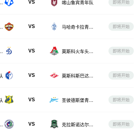
VS
即将开始
诺
喀山鲁宾青年队
VS
即将开始
军
马哈奇卡拉青年
队
VS
即将开始
青
莫斯科火车头青
年队
VS
即将开始
队
莫斯科斯巴达青
年队
VS
即将开始
队
圣彼德斯堡青年
队
VS
即将开始
年
克拉斯诺达尔青
年队