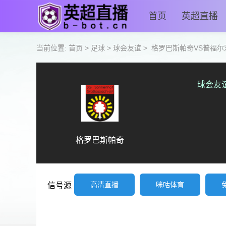
首页
英超直播
当前位置:
首页
>
足球
>
球会友谊
>
格罗巴斯帕奇VS普福尔
球会友
格罗巴斯帕奇
高清直播
咪咕体育
信号源