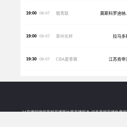
19:00
08-07
俄青联
莫斯科罗迪纳
年队
19:00
08-07
菲州长杯
拉马多
19:30
08-07
CBA夏季赛
江苏肯帝
24直播网提供英超直播等比赛直播服务,涵盖英超直播免费
直