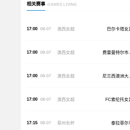
相关赛事
GAMES LIVING
17:00
08-07
澳西女超
巴尔卡塔女
17:00
08-07
澳西女超
费雷曼特尔市
足
17:00
08-07
澳西女超
尼兰西澳洲大
女足
17:00
08-07
澳西女超
FC索伦托女
17:15
08-07
菲州长杯
泰拉菲尔