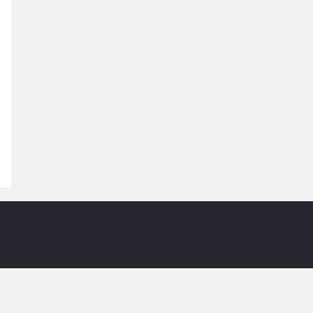
在线观看等服务。所有内容均来自互联网，我们自身不提供任何
。