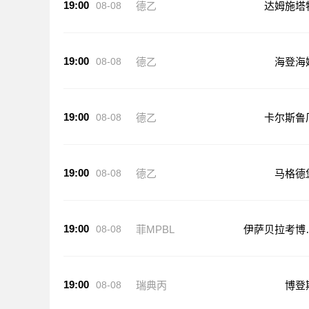
19:00
08-08
德乙
达姆施塔
19:00
08-08
德乙
海登海
19:00
08-08
德乙
卡尔斯鲁
19:00
08-08
德乙
马格德
19:00
08-08
菲MPBL
伊萨贝拉考博
斯
19:00
08-08
瑞典丙
博登