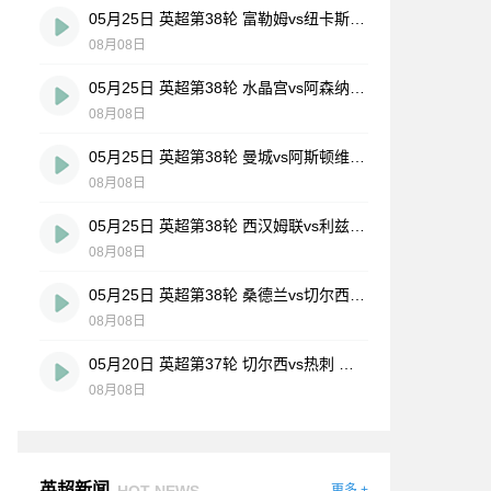
05月25日 英超第38轮 富勒姆vs纽卡斯尔联 全场录像
08月08日
05月25日 英超第38轮 水晶宫vs阿森纳 全场录像
08月08日
05月25日 英超第38轮 曼城vs阿斯顿维拉 全场录像
08月08日
05月25日 英超第38轮 西汉姆联vs利兹联 全场录像
08月08日
05月25日 英超第38轮 桑德兰vs切尔西 全场录像
08月08日
05月20日 英超第37轮 切尔西vs热刺 全场录像
08月08日
英超新闻
HOT NEWS
更多 +