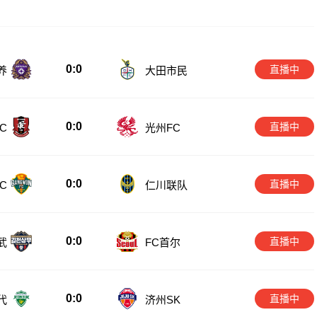
0:0
直播中
养
大田市民
0:0
直播中
C
光州FC
0:0
直播中
C
仁川联队
0:0
直播中
武
FC首尔
0:0
直播中
代
济州SK