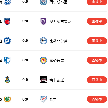
0:0
直播中
特
荷尔斯泰因
0:0
直播中
姆
奥斯纳布鲁克
0:0
直播中
厄
比勒菲尔德
0:0
直播中
堡
布伦瑞克
0:0
直播中
伊
梅卡瓦延
0:0
直播中
斯
铁克