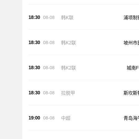
18:30
08-08
韩K联
浦项制
18:30
08-08
韩K2联
坡州市
18:30
08-08
韩K2联
城南F
18:30
08-08
拉脱甲
斯坎斯
19:00
08-08
中超
青岛海