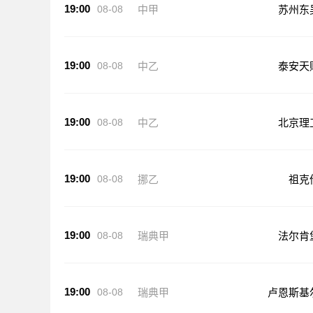
19:00
08-08
中甲
苏州东
19:00
08-08
中乙
泰安天
19:00
08-08
中乙
北京理
19:00
08-08
挪乙
祖克
19:00
08-08
瑞典甲
法尔肯
19:00
08-08
瑞典甲
卢恩斯基