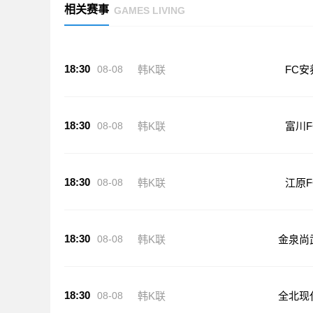
相关赛事
GAMES LIVING
18:30
08-08
韩K联
FC安
18:30
08-08
韩K联
富川F
18:30
08-08
韩K联
江原F
18:30
08-08
韩K联
金泉尚
18:30
08-08
韩K联
全北现