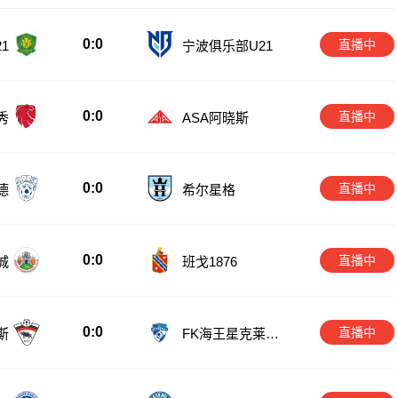
0:0
直播中
1
宁波俱乐部U21
0:0
直播中
秀
ASA阿晓斯
0:0
直播中
德
希尔星格
0:0
直播中
城
班戈1876
0:0
直播中
斯
FK海王星克莱佩
达