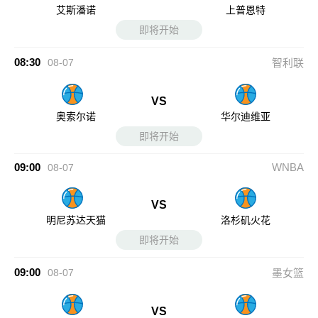
艾斯潘诺
上普恩特
即将开始
08:30
08-07
智利联
VS
奥索尔诺
华尔迪维亚
即将开始
09:00
WNBA
08-07
VS
明尼苏达天猫
洛杉矶火花
即将开始
09:00
08-07
墨女篮
VS