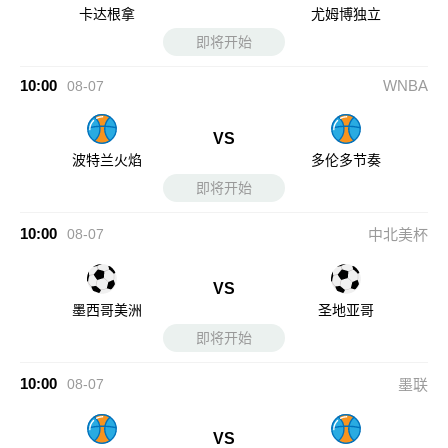
卡达根拿
尤姆博独立
即将开始
10:00
WNBA
08-07
VS
波特兰火焰
多伦多节奏
即将开始
10:00
08-07
中北美杯
VS
墨西哥美洲
圣地亚哥
即将开始
10:00
08-07
墨联
VS