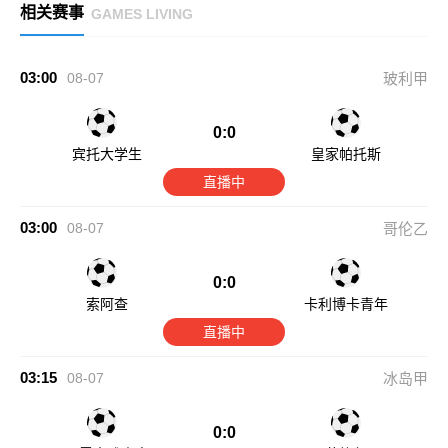
相关赛事
GAMES LIVING
03:00
08-07
玻利甲
0:0
宾托大学生
皇家帕托斯
直播中
03:00
08-07
哥伦乙
0:0
索阿查
卡利博卡青年
直播中
03:15
08-07
冰岛甲
0:0