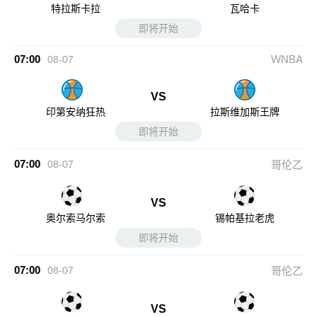
特拉斯卡拉
瓦哈卡
即将开始
07:00
WNBA
08-07
VS
印第安纳狂热
拉斯维加斯王牌
即将开始
07:00
08-07
哥伦乙
VS
奥尔索马尔索
锡帕基拉老虎
即将开始
07:00
08-07
哥伦乙
VS